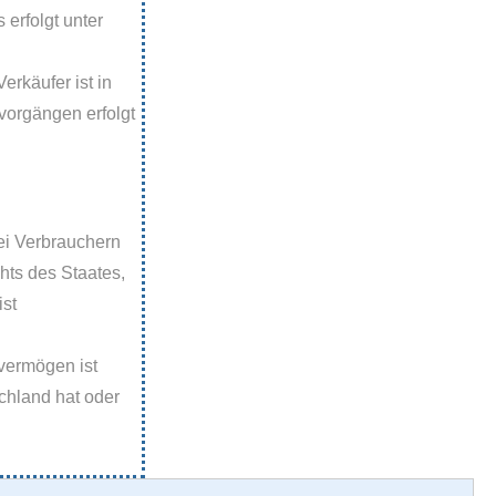
erfolgt unter
erkäufer ist in
lvorgängen erfolgt
ei Verbrauchern
hts des Staates,
ist
rvermögen ist
chland hat oder