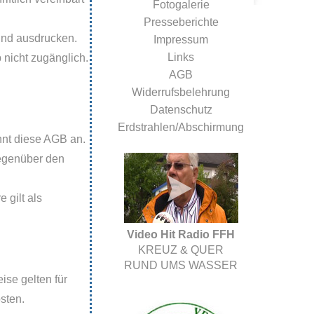
Fotogalerie
Presseberichte
und ausdrucken.
Impressum
Links
 nicht zugänglich.
AGB
Widerrufsbelehrung
Datenschutz
Erdstrahlen/Abschirmung
nnt diese AGB an.
egenüber den
 gilt als
Video Hit Radio FFH
KREUZ & QUER
RUND UMS WASSER
ise gelten für
sten.