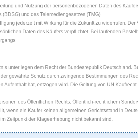
rbeitung und Nutzung der personenbezogenen Daten des Käufers 
s (BDSG) und des Telemediengesetzes (TMG).
igung jederzeit mit Wirkung für die Zukunft zu widerrufen. Der V
sönlichen Daten des Käufers verpflichtet. Bei laufenden Bestel
organgs.
ltnis unterliegen dem Recht der Bundesrepublik Deutschland. B
cht der gewährte Schutz durch zwingende Bestimmungen des Rec
 Aufenthalt hat, entzogen wird. Die Geltung von UN Kaufrecht 
Personen des Öffentlichen Rechts, Öffentlich-rechtlichem Sonde
lt, wenn ein Käufer keinen allgemeinen Gerichtsstand in Deuts
im Zeitpunkt der Klageerhebung nicht bekannt sind.