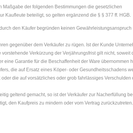
ch Maßgabe der folgenden Bestimmungen die gesetzlichen
 Kaufleute beteiligt, so gelten ergänzend die § § 377 ff. HGB.
 durch den Käufer begründen keinen Gewährleistungsanspruch
hren gegenüber dem Verkäufer zu rügen. Ist der Kunde Unterneh
 vorstehende Verkürzung der Verjährungsfrist gilt nicht, soweit 
er eine Garantie für die Beschaffenheit der Ware übernommen ha
fers, die auf Ersatz eines Köper- oder Gesundheitsschadens 
 oder die auf vorsätzliches oder grob fahrlässiges Verschulden
tig geltend gemacht, so ist der Verkäufer zur Nacherfüllung ber
htigt, den Kaufpreis zu mindern oder vom Vertrag zurückzutreten