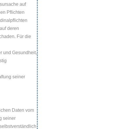
nsursache auf
hen Pflichten
dinalpflichten
auf deren
chaden. Für die
er und Gesundheit,
stig
aftung seiner
nlichen Daten vom
g seiner
elbstverständlich